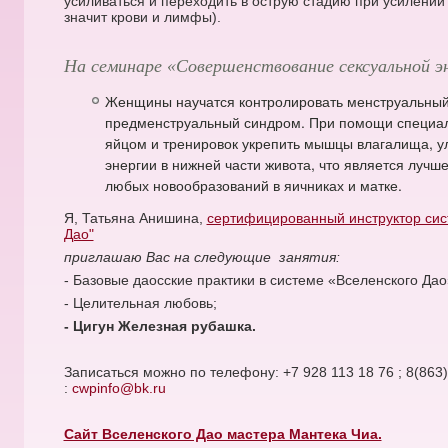
усиливаться и переходить в острую стадию при усилении
значит крови и лимфы).
На семинаре «Совершенствование сексуальной э
Женщины научатся контролировать менструальный 
предменструальный синдром. При помощи специа
яйцом и тренировок укрепить мышцы влагалища, у
энергии в нижней части живота, что является лучш
любых новообразований в яичниках и матке.
Я, Татьяна Анишина,
сертифицированный инструктор сис
Дао"
приглашаю Вас на следующие занятия:
- Базовые даосские практики в системе «Вселенского Дао
- Целительная любовь;
- Цигун Железная рубашка.
Записаться можно по телефону: +7 928 113 18 76 ; 8(863)
:
cwpinfo@bk.ru
Сайт Вселенского Дао мастера Мантека Чиа.