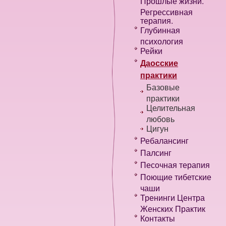
Прошлые жизни.
Регрессивная
терапия.
Глубинная
психология
Рейки
Даосские
практики
Базовые
практики
Целительная
любовь
Цигун
Ребалансинг
Палсинг
Песочная терапия
Поющие тибетские
чаши
Тренинги Центра
Женских Практик
Контакты