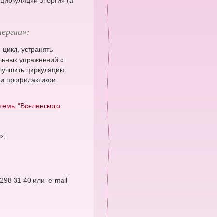
 циркуляции энергии (а
нергии»:
цикл, устранять
льных упражнений с
лучшить циркуляцию
ей профилактикой
темы "Вселенского
»;
298 31 40 или e-mail