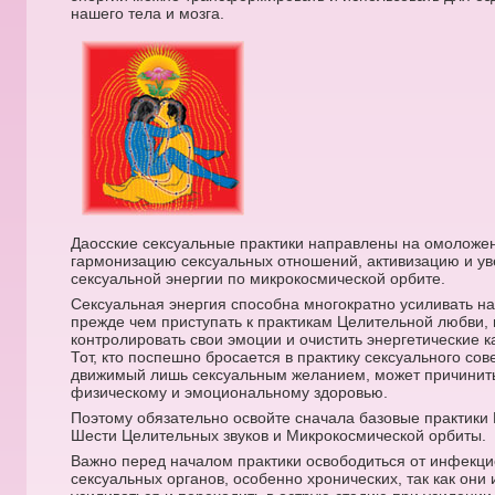
нашего тела и мозга.
Даосские сексуальные практики направлены на омоложен
гармонизацию сексуальных отношений, активизацию и у
сексуальной энергии по микрокосмической орбите.
Сексуальная энергия способна многократно усиливать н
прежде чем приступать к практикам Целительной любви, 
контролировать свои эмоции и очистить энергетические к
Тот, кто поспешно бросается в практику сексуального со
движимый лишь сексуальным желанием, может причинит
физическому и эмоциональному здоровью.
Поэтому обязательно освойте сначала базовые практики 
Шести Целительных звуков и Микрокосмической орбиты.
Важно перед началом практики освободиться от инфекц
сексуальных органов, особенно хронических, так как он