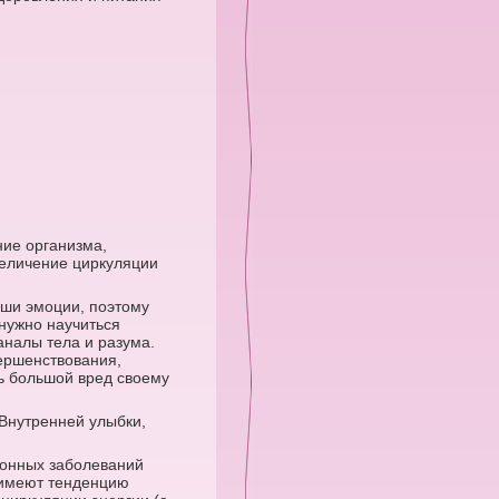
ие организма,
величение циркуляции
аши эмоции, поэтому
нужно научиться
аналы тела и разума.
вершенствования,
ь большой вред своему
Внутренней улыбки,
ионных заболеваний
и имеют тенденцию