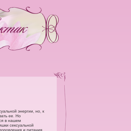
альной энергии, но, к
ать ее. Но
ся в нашем
ишки сексуальной
доровления и питания