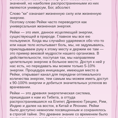
значений, но наиболее распространенными из них
являются универсум, Бог, абсолют.
Слово "ки" означает жизненную силу или жизненную
энергию.
Поэтому слово Рейки часто переводится как
универсальная жизненная энергия.
Рейки — это имя, данное исцеляющей энергии,
существующей в природе. Главное мы все ею
пользуемся. Когда мы случайно ударяемся обо что-то
или наше тело испытывает боль, мы, не задумываясь,
прикладываем руку к этому месту и держим ее там —
это пример вековой мудрости нашего организма. В
действительности, поступая так, мы направляем
целительную энергию в больное место. Доступ к ней у
нас есть, но передавать мы можем только 5-10%
энергии. Процедура инициации, имеющая место в
Рейки, открывает канал для передачи оптимального
количества энергии, тем самым мы можем иметь доступ
к 90-100% энергии и добиться значительных успехов во
врачевании.
Рейки — это древняя энергетическая система,
пришедшая к нам из Тибета, а оттуда
распространившаяся на Египет, Древнюю Грецию, Рим,
Индию и далее на восток, в Китай и Японию. Рейки
было доступно немногим посвященным и сохранялось
в строгой тайне. Это древнее знание со временем было