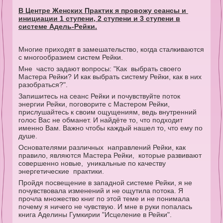
В Центре Женских Практик я провожу сеансы и
инициации 1 ступени, 2 ступени и 3 ступени в
системе Адель-Рейки.
Многие приходят в замешательство, когда сталкиваются
с многообразием систем Рейки.
Мне часто задают вопросы: "Как выбрать своего
Мастера Рейки? И как выбрать систему Рейки, как в них
разобраться?".
Запишитесь на сеанс Рейки и почувствуйте поток
энергии Рейки, поговорите с Мастером Рейки,
прислушайтесь к своим ощущениям, ведь внутренний
голос Вас не обманет. И найдёте то, что подходит
именно Вам. Важно чтобы каждый нашел то, что ему по
душе.
Основателями различных направлений Рейки, как
правило, являются Мастера Рейки, которые развивают
совершенно новые, уникальные по качеству
энергетические практики.
Пройдя посвещение в западной системе Рейки, я не
почувствовала изменений и не ощутила потока. Я
прочла множество книг по этой теме и не понимала
почему я ничего не чувствую. И мне в руки попалась
книга Аделины Гумкирии "Исцеление в Рейки".