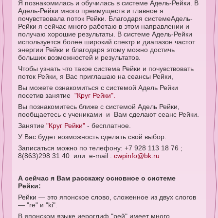
Я познакомилась и обучилась в системе Адель-Рейки. В
Адель-Рейки много преимуществ и главное я
почувствовала поток Рейки. Благодаря системеАдель-
Рейки я сейчас много работаю в этом направлении и
получаю хорошие результаты. В системе Адель-Рейки
используется более широкий спектр и диапазон частот
энергии Рейки и благодаря этому можно достичь
больших возможностей и результатов.
Чтобы узнать что такое система Рейки и почувствовать
поток Рейки, я Вас приглашаю на сеансы Рейки,
Вы можете ознакомиться с системой Адель Рейки
посетив занятие
"Круг Рейки".
Вы познакомитесь ближе с системой Адель Рейки,
пообщаетесь с учениками и Вам сделают сеанс Рейки.
Занятие
"Круг Рейки"
- бесплатное.
У Вас будет возможность сделать свой выбор.
Записаться можно по телефону: +7 928 113 18 76 ;
8(863)298 31 40 или e-mail :
cwpinfo@bk.ru
А сейчас я Вам расскажу основное о системе
Рейки:
Рейки — это японское слово, сложенное из двух слогов
— "re" и "ki".
В японском языке иероглиф "рей" имеет много